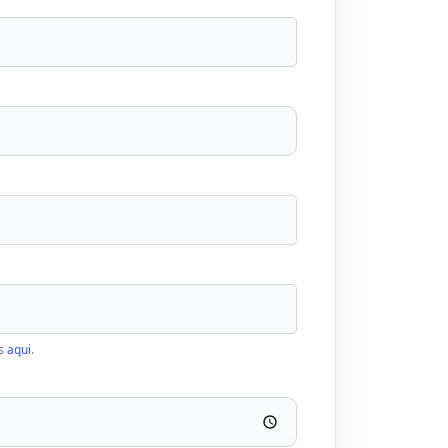
os
aqui
.