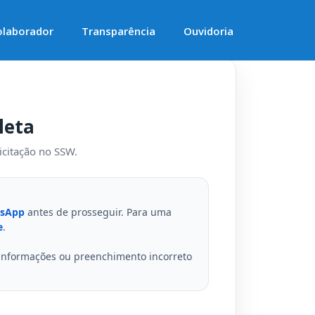
olaborador
Transparência
Ouvidoria
leta
icitação no SSW.
sApp
antes de prosseguir. Para uma
e
.
nformações ou preenchimento incorreto