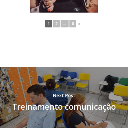
1
2
...
8
►
Next Post
Treinamento comunicação